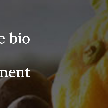
e bio
ement