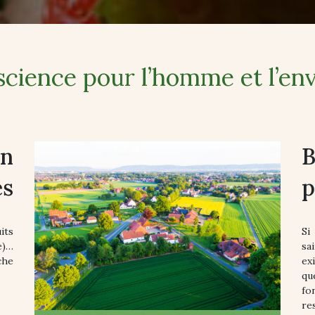
science pour l’homme et l’e
en
B
es
p
its
Si
e)…
sa
che
ex
qu
fo
re