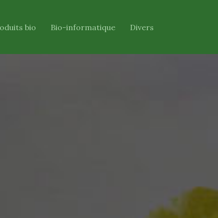
oduits bio
Bio-informatique
Divers